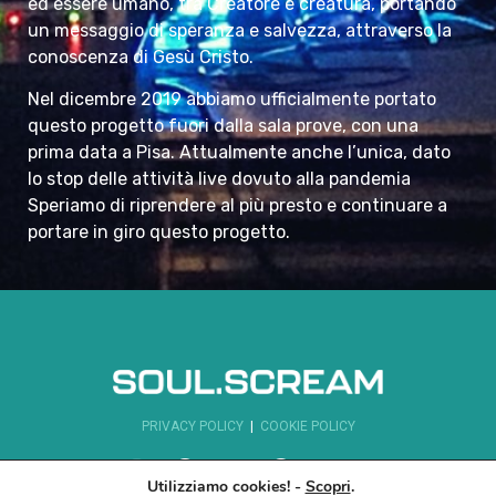
ed essere umano, tra Creatore e creatura, portando
un messaggio di speranza e salvezza, attraverso la
conoscenza di Gesù Cristo.
Nel dicembre 2019 abbiamo ufficialmente portato
questo progetto fuori dalla sala prove, con una
prima data a Pisa. Attualmente anche l’unica, dato
lo stop delle attività live dovuto alla pandemia
Speriamo di riprendere al più presto e continuare a
portare in giro questo progetto.
PRIVACY POLICY
|
COOKIE POLICY
Utilizziamo cookies! -
Scopri
.