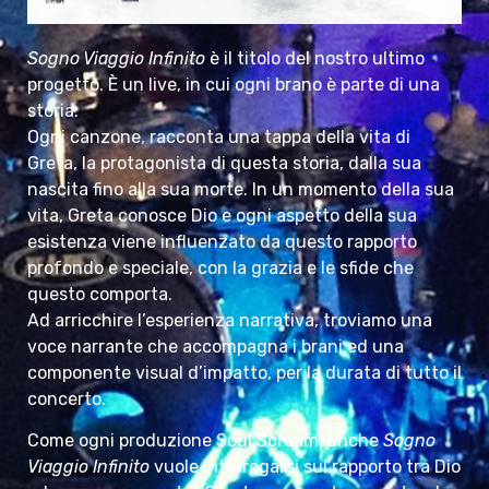
Sogno Viaggio Infinito
è il titolo del nostro ultimo
progetto. È un live, in cui ogni brano è parte di una
storia.
Ogni canzone, racconta una tappa della vita di
Greta, la protagonista di questa storia, dalla sua
nascita fino alla sua morte. In un momento della sua
vita, Greta conosce Dio e ogni aspetto della sua
esistenza viene influenzato da questo rapporto
profondo e speciale, con la grazia e le sfide che
questo comporta.
Ad arricchire l’esperienza narrativa, troviamo una
voce narrante che accompagna i brani ed una
componente visual d’impatto, per la durata di tutto il
concerto.
Come ogni produzione Soul.Scream, anche
Sogno
Viaggio Infinito
vuole interrogarsi sul rapporto tra Dio