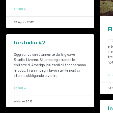
LEGGI »
13 Aprile 2012
Fi
L’E
In studio #2
e t
in 
Oggi scrivo direttamente dal Bigwave
fre
Studio, Livorno. Stiamo registrando le
not
chitarre di Amerigo; più tardi gli toccheranno
le voci… I vari impegni lavorativi (e non) ci
LEG
stanno obbligando a venire
31 
LEGGI »
6 Marzo 2012
In