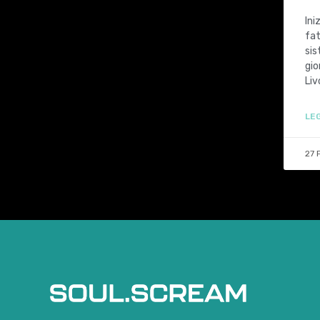
Ini
fat
sis
gio
Liv
LEG
27 