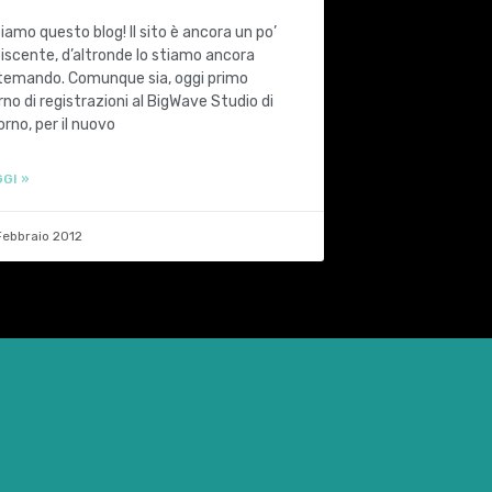
ziamo questo blog! Il sito è ancora un po’
iscente, d’altronde lo stiamo ancora
temando. Comunque sia, oggi primo
rno di registrazioni al BigWave Studio di
orno, per il nuovo
GI »
Febbraio 2012