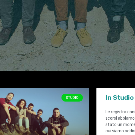
In Studio
STUDIO
Le registrazioni
scorsi abbiamo 
stato un momen
cui siamo addir