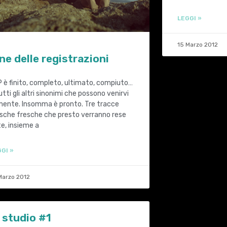
LEGGI »
15 Marzo 2012
ne delle registrazioni
P è finito, completo, ultimato, compiuto…
utti gli altri sinonimi che possono venirvi
mente. Insomma è pronto. Tre tracce
sche fresche che presto verranno rese
e, insieme a
GI »
Marzo 2012
 studio #1